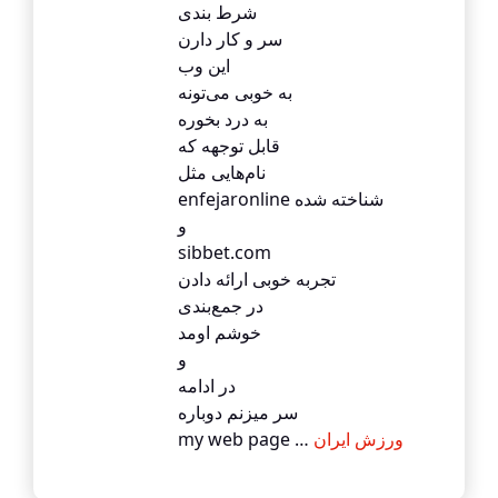
شرط بندی
سر و کار دارن
این وب
به خوبی می‌تونه
به درد بخوره
قابل توجهه که
نام‌هایی مثل
enfеjaronline شناخته شده
و
sibbet.ϲom
تجربه خوبی ارائه دادن
در جمع‌بندی
خوشم اومد
و
در ادامه
سر میزنم دوباره
my web pagе …
ورزش ایران