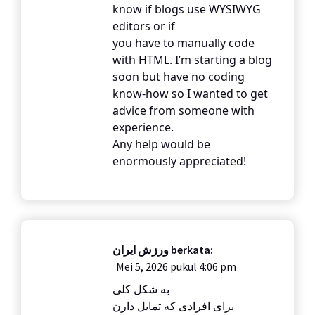
know if blogs use WYSIWYG
editors or if
you have to manually code
with HTML. I’m starting a blog
soon but have no coding
know-how so I wanted to get
advice from someone with
experience.
Any help would be
enormously appreciated!
ورزش ایران
berkata:
Mei 5, 2026 pukul 4:06 pm
به شکل کلی
برای افرادی که تمایل دارن