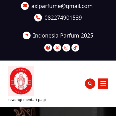
Lewati
axlparfume@gmail.com
ke
konten
082274901539
Indonesia Parfum 2025
sewangi mentari pagi