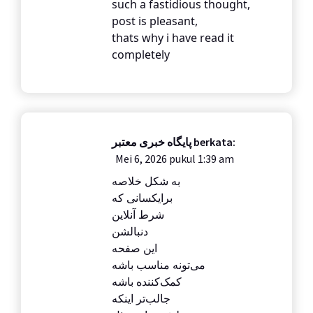
such a fastidious thought,
post is pleasant,
thats why i have read it
completely
پایگاه خبری معتبر
berkata:
Mei 6, 2026 pukul 1:39 am
به شکل خلاصه
برایکسانی که
شرط آنلاین
دنبالشن
این صفحه
می‌تونه مناسب باشه
کمک‌کننده باشه
جالب‌تر اینکه