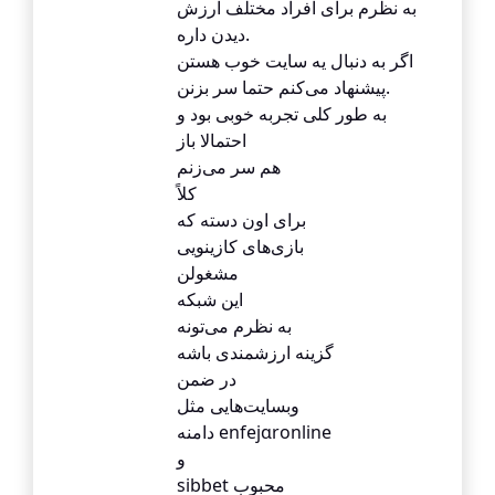
به نظرم برای افراد مختلف ارزش
دیدن داره.
اگر به دنبال یه سایت خوب هستن
پیشنهاد می‌کنم حتما سر بزنن.
به طور کلی تجربه خوبی بود و
احتمالا باز
هم سر می‌زنم
کلاً
برای اون دسته که
بازی‌های کازینویی
مشغولن
این شبکه
به نظرم می‌تونه
گزینه ارزشمندی باشه
در ضمن
وبسایت‌هایی مثل
دامنه еnfejɑronline
و
sibbet محبوب