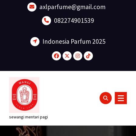
Lewati
axlparfume@gmail.com
ke
konten
082274901539
Indonesia Parfum 2025
sewangi mentari pagi