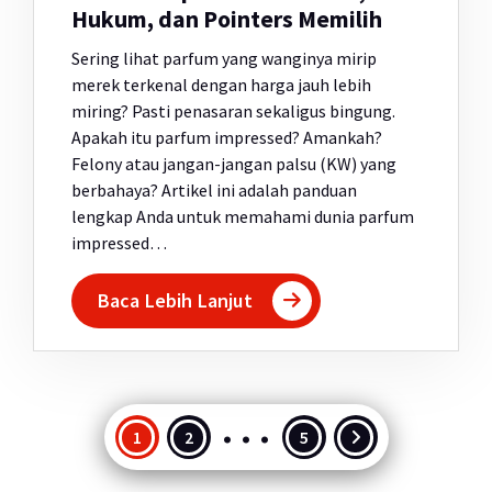
Hukum, dan Pointers Memilih
Sering lihat parfum yang wanginya mirip
merek terkenal dengan harga jauh lebih
miring? Pasti penasaran sekaligus bingung.
Apakah itu parfum impressed? Amankah?
Felony atau jangan-jangan palsu (KW) yang
berbahaya? Artikel ini adalah panduan
lengkap Anda untuk memahami dunia parfum
impressed…
Baca Lebih Lanjut
…
Paginasi
1
2
5
pos