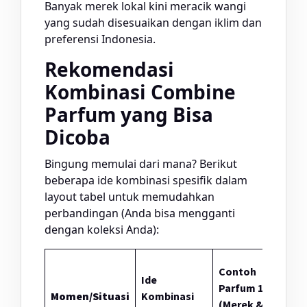
Banyak merek lokal kini meracik wangi
yang sudah disesuaikan dengan iklim dan
preferensi Indonesia.
Rekomendasi
Kombinasi Combine
Parfum yang Bisa
Dicoba
Bingung memulai dari mana? Berikut
beberapa ide kombinasi spesifik dalam
layout tabel untuk memudahkan
perbandingan (Anda bisa mengganti
dengan koleksi Anda):
C
Contoh
Ide
P
Parfum 1
Momen/Situasi
Kombinasi
L
(Merek &