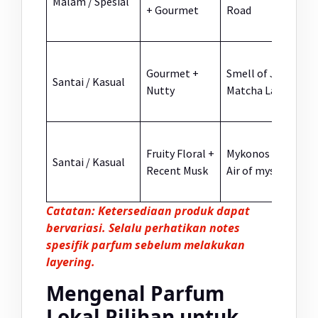
Malam / Spesial
+ Gourmet
Road
El
A
Gourmet +
Smell of Jarte
Santai / Kasual
P
Nutty
Matcha Latte
N
Fruity Floral +
Mykonos Musk
C
Santai / Kasual
Recent Musk
Air of mystery
i
Catatan: Ketersediaan produk dapat
bervariasi. Selalu perhatikan notes
spesifik parfum sebelum melakukan
layering.
Mengenal Parfum
Lokal Pilihan untuk