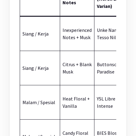
Notes
(
Varian)
V
L
Inexperienced
Unke Naru
Siang / Kerja
S
Notes + Musk
Tesso Nilo
P
B
Citrus + Blank
Buttonscarves
Siang / Kerja
P
Musk
Paradise
s
P
Heat Floral +
YSL Libre
Malam / Spesial
b
Vanilla
Intense
W
Candy Floral
BIES Blossom
B