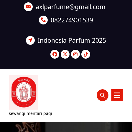
Lewati
axlparfume@gmail.com
ke
konten
082274901539
Indonesia Parfum 2025
sewangi mentari pagi