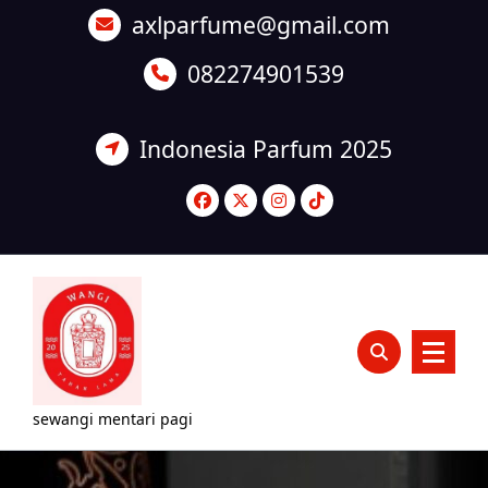
Lewati
axlparfume@gmail.com
ke
konten
082274901539
Indonesia Parfum 2025
sewangi mentari pagi