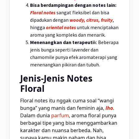
Bisa berdampingan dengan notes lain:
Floral notes
sangat fleksibel dan bisa
dipadukan dengan
woody, citrus, fruity
,
hingga
oriental notes
untuk menciptakan
aroma yang kompleks dan menarik.
Menenangkan dan terapeuti
k: Beberapa
jenis bunga seperti lavender dan
chamomile punya efek aromaterapi yang
menenangkan pikiran dan tubuh.
Jenis-Jenis Notes
Floral
Floral notes itu nggak cuma soal “wangi
bunga” yang manis dan feminin aja,
lho
.
Dalam dunia
parfum
, aroma floral punya
berbagai tipe yang bisa menggambarkan
karakter dan nuansa berbeda. Nah,
supaya kamu makin paham dan bisa