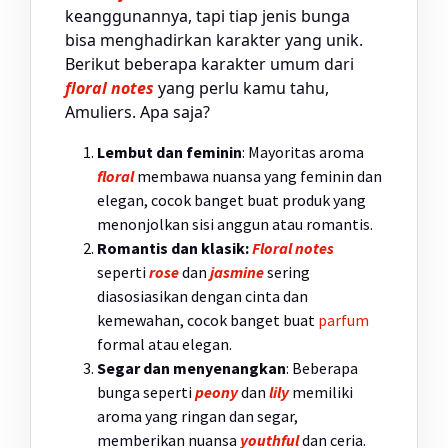
keanggunannya, tapi tiap jenis bunga
bisa menghadirkan karakter yang unik.
Berikut beberapa karakter umum dari
floral notes
yang perlu kamu tahu,
Amuliers. Apa saja?
Lembut dan feminin
: Mayoritas aroma
floral
membawa nuansa yang feminin dan
elegan, cocok banget buat produk yang
menonjolkan sisi anggun atau romantis.
Romantis dan klasik:
Floral notes
seperti
rose
dan
jasmine
sering
diasosiasikan dengan cinta dan
kemewahan, cocok banget buat
parfum
formal atau elegan.
Segar dan menyenangkan
: Beberapa
bunga seperti
peony
dan
lily
memiliki
aroma yang ringan dan segar,
memberikan nuansa
youthful
dan ceria.