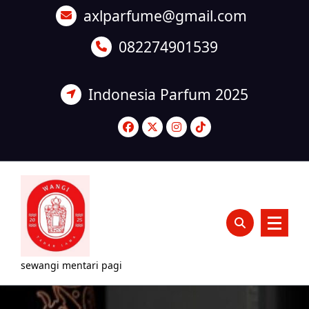
Lewati
axlparfume@gmail.com
ke
konten
082274901539
Indonesia Parfum 2025
sewangi mentari pagi