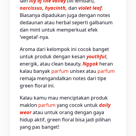
lain
lily of the valley
(lili lembah),
narcissus, hyacinth,
dan
violet leaf
.
Biasanya dipadukan juga dengan notes
dedaunan atau herbal seperti galbanum
dan mint untuk memperkuat efek
‘vegetal’-nya.
Aroma dari kelompok ini cocok banget
untuk produk dengan kesan
youthful
,
energik, atau clean beauty.
Nggak
heran
kalau banyak
parfum
unisex atau
parfum
remaja mengandalkan notes dari tipe
green floral ini.
Kalau kamu mau menciptakan produk
maklon
parfum
yang cocok untuk
daily
wear
atau untuk orang dengan gaya
hidup aktif, green floral bisa jadi pilihan
yang pas banget!