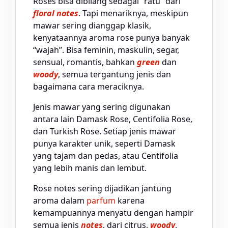
Roses bisa dibilang sebagai “ratu” dari
floral notes
. Tapi menariknya, meskipun
mawar sering dianggap klasik,
kenyataannya aroma rose punya banyak
“wajah”. Bisa feminin, maskulin, segar,
sensual, romantis, bahkan
green
dan
woody
, semua tergantung jenis dan
bagaimana cara meraciknya.
Jenis mawar yang sering digunakan
antara lain Damask Rose, Centifolia Rose,
dan Turkish Rose. Setiap jenis mawar
punya karakter unik, seperti Damask
yang tajam dan pedas, atau Centifolia
yang lebih manis dan lembut.
Rose notes sering dijadikan jantung
aroma dalam
parfum
karena
kemampuannya menyatu dengan hampir
semua jenis
notes
, dari citrus,
woody
,