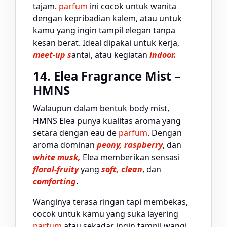
tajam.
parfum
ini cocok untuk wanita
dengan kepribadian kalem, atau untuk
kamu yang ingin tampil elegan tanpa
kesan berat. Ideal dipakai untuk kerja,
meet-up s
antai, atau kegiatan
indoor.
14. Elea Fragrance Mist –
HMNS
Walaupun dalam bentuk body mist,
HMNS Elea punya kualitas aroma yang
setara dengan eau de
parfum
. Dengan
aroma dominan
peony, raspberry
, dan
white musk,
Elea memberikan sensasi
floral-fruity
yang
soft, clean
, dan
comforting
.
Wanginya terasa ringan tapi membekas,
cocok untuk kamu yang suka layering
parfum
atau sekadar ingin tampil wangi