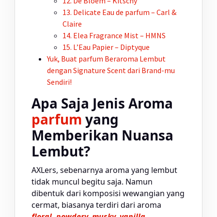
12. De Bloem – Kitschy
13. Delicate Eau de
parfum
– Carl &
Claire
14. Elea Fragrance Mist – HMNS
15. L’Eau Papier – Diptyque
Yuk, Buat
parfum
Beraroma Lembut
dengan Signature Scent dari Brand-mu
Sendiri!
Apa Saja Jenis Aroma
parfum
yang
Memberikan Nuansa
Lembut?
AXLers, sebenarnya aroma yang lembut
tidak muncul begitu saja. Namun
dibentuk dari komposisi wewangian yang
cermat, biasanya terdiri dari aroma
floral, powdery, musky, vanilla,