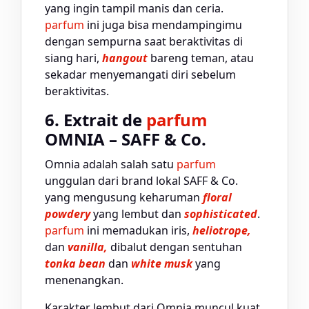
yang ingin tampil manis dan ceria.
parfum
ini juga bisa mendampingimu
dengan sempurna saat beraktivitas di
siang hari,
hangout
bareng teman, atau
sekadar menyemangati diri sebelum
beraktivitas.
6. Extrait de
parfum
OMNIA – SAFF & Co.
Omnia adalah salah satu
parfum
unggulan dari brand lokal SAFF & Co.
yang mengusung keharuman
floral
powdery
yang lembut dan
sophisticated
.
parfum
ini memadukan iris,
heliotrope,
dan
vanilla,
dibalut dengan sentuhan
tonka bean
dan
white musk
yang
menenangkan.
Karakter lembut dari Omnia muncul kuat