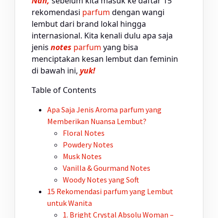
Nah,
sebelum kita masuk ke daftar 15
rekomendasi
parfum
dengan wangi
lembut dari brand lokal hingga
internasional. Kita kenali dulu apa saja
jenis
notes
parfum
yang bisa
menciptakan kesan lembut dan feminin
di bawah ini,
yuk!
Table of Contents
Apa Saja Jenis Aroma
parfum
yang
Memberikan Nuansa Lembut?
Floral Notes
Powdery Notes
Musk Notes
Vanilla & Gourmand Notes
Woody Notes yang Soft
15 Rekomendasi
parfum
yang Lembut
untuk Wanita
1. Bright Crystal Absolu Woman –