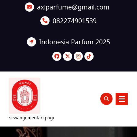
Lewati
axlparfume@gmail.com
ke
konten
082274901539
Indonesia Parfum 2025
sewangi mentari pagi