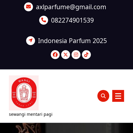
Lewati
axlparfume@gmail.com
ke
konten
082274901539
Indonesia Parfum 2025
sewangi mentari pagi