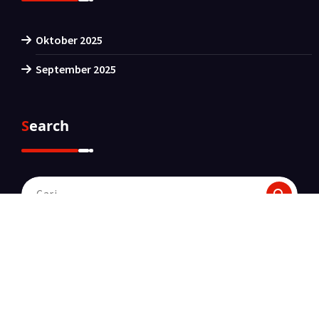
Oktober 2025
September 2025
Search
Pencarian
untuk:
Hak cipta &salinan; {tahun ini}. Dibuat oleh
Themes Daddy
. Didukung oleh
WordPress
.