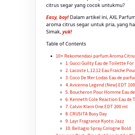
citrus segar yang cocok untukmu?
Easy, boy!
Dalam artikel ini, AXL Par
aroma citrus segar untuk pria, yang ha
Simak,
yuk!
Table of Contents
10+ Rekomendasi
parfum
Aroma Citrus
1. Gucci Guilty Eau de Toilette Fo
2. Lacoste L.12.12 Eau Fraiche Pou
3. Coco De Mer Lodas Eau de
parf
4. Avicenna Legend (New) EDT 10
5. Boucheron Pour Homme Eau de
6. Kenneth Cole Reaction Eau de T
7. Calvin Klein One EDT 200 ml
8. CRUSITA Busy Day
9. Layr Fragrance Kyoto Jazz
10. Bellagio Spray Cologne Bold