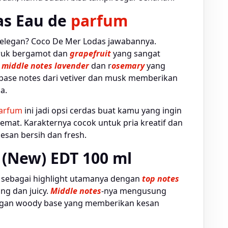
as Eau de
parfum
 elegan? Coco De Mer Lodas jawabannya.
ruk bergamot dan
grapefruit
yang sangat
e
middle notes lavender
dan r
osemary
yang
, base notes dari vetiver dan musk memberikan
a.
arfum
ini jadi opsi cerdas buat kamu yang ingin
hemat. Karakternya cocok untuk pria kreatif dan
esan bersih dan fresh.
 (New) EDT 100 ml
 sebagai highlight utamanya dengan
top notes
ng dan juicy.
Middle notes
-nya mengusung
dengan woody base yang memberikan kesan