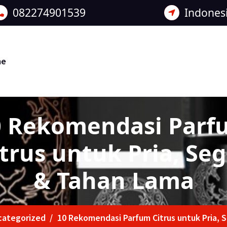
082274901539
Indones
me
0 Rekomendasi Parf
trus untuk Pria, Se
& Tahan Lama
categorized
/
10 Rekomendasi Parfum Citrus untuk Pria,