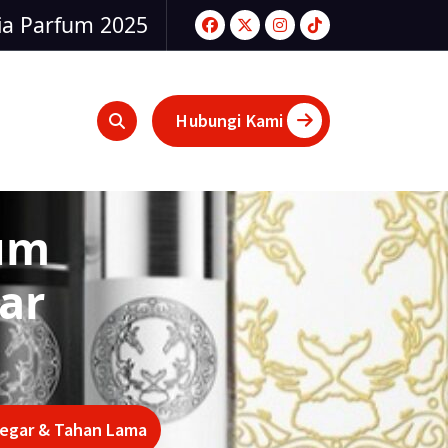
ia Parfum 2025
Hubungi Kami
um
gar
 Segar & Tahan Lama