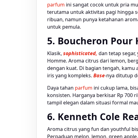
parfum
ini sangat cocok untuk pria m
terutama untuk aktivitas pagi hingga 
ribuan, namun punya ketahanan aroma 
untuk pemula.
5. Boucheron Pour 
Klasik,
sophisticated,
dan tetap segar,
Homme. Aroma citrus dari lemon, be
dengan kuat. Di bagian tengah, kamu 
iris yang kompleks.
Base
-nya ditutup 
Daya tahan
parfum
ini cukup lama, bi
konsisten. Harganya berkisar Rp 700 r
tampil elegan dalam situasi formal ma
6. Kenneth Cole Rea
Aroma citrus yang fun dan youthful bi
Perpaduan melon, lemon, green apple