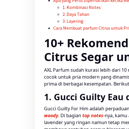
Apa yang Perlu Diperhatikan ketika 
1. Kombinasi Notes
2. Daya Tahan
3. Layering
Cara Membuat
parfum
Citrus untuk Pr
10+ Rekomend
Citrus Segar u
AXL Parfum sudah kurasi lebih dari 1
cocok untuk pria modern yang dinamis
prima di berbagai kesempatan. Berikut
1. Gucci Guilty Eau 
Gucci Guilty For Him adalah perpadua
woody
. Di bagian
top notes
-nya, kamu
lavender yang ringan namun tetap me