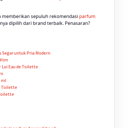
fum memberikan sepuluh rekomendasi
parfum
nya dipilih dari brand terbaik. Penasaran?
 Segar untuk Pria Modern
r Him
r Lui Eau de Toilette
um
0 ml
 Toilette
oilette