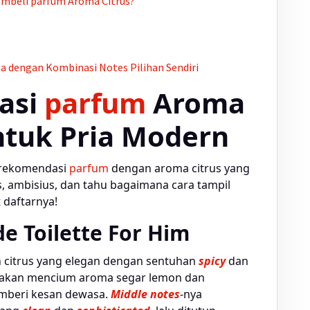
Membeli
parfum
Aroma Citrus?
ia dengan Kombinasi Notes Pilihan Sendiri
asi
parfum
Aroma
ntuk Pria Modern
0 rekomendasi
parfum
dengan aroma citrus yang
, ambisius, dan tahu bagaimana cara tampil
 daftarnya!
de Toilette For Him
n citrus yang elegan dengan sentuhan
spicy
dan
 akan mencium aroma segar lemon dan
mberi kesan dewasa.
Middle notes
-nya