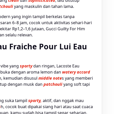
yang
clean
dan
sophisticated
, lalu ditutup
tchouli
yang maskulin dan tahan lama.
dern yang ingin tampil berkelas tanpa
saran 6–8 jam, cocok untuk aktivitas sehari-hari
tar Rp1,2–1,6 jutaan, Gucci Guilty For Him
n selalu relevan.
Eau Fraiche Pour Lui Eau
vibe yang
sporty
dan ringan, Lacoste Eau
. Dibuka dengan aroma lemon dan
watery
accord
ah, kemudian disusul
middle note
s yang memberi
tutup dengan musk dan
patchouli
yang soft tapi
ng suka tampil
sporty,
aktif, dan nggak mau
s
h, cocok buat dipakai siang hari atau saat cuaca
buan, kamu sudah bisa tampil segar seharian.