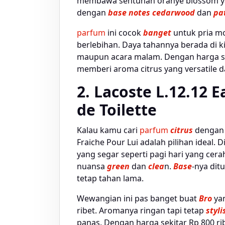
membawa sentuhan oranye blossom 
dengan
base notes cedarwood
dan
pa
parfum
ini cocok
banget
untuk pria mo
berlebihan. Daya tahannya berada di ki
maupun acara malam. Dengan harga seki
memberi aroma citrus yang versatile da
2. Lacoste L.12.12 
de Toilette
Kalau kamu cari
parfum
citrus
dengan 
Fraiche Pour Lui adalah pilihan ideal
yang segar seperti pagi hari yang cer
nuansa
green
dan
clea
n.
Base
-nya di
tetap tahan lama.
Wewangian ini pas banget buat
Bro
ya
ribet. Aromanya ringan tapi tetap
styli
panas. Dengan harga sekitar Rp 800 ri