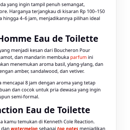
uda yang ingin tampil penuh semangat,
sore. Harganya terjangkau di kisaran Rp 100–150
hingga 4–6 jam, menjadikannya pilihan ideal
Homme Eau de Toilette
 yang menjadi kesan dari Boucheron Pour
rgamot, dan mandarin membuka
parfum
ini
akan menemukan aroma basil, ylang-ylang, dan
dengan amber, sandalwood, dan vetiver.
sa mencapai 8 jam dengan aroma yang tetap
ibuan dan cocok untuk pria dewasa yang ingin
upun semi-formal.
ction Eau de Toilette
sa kamu temukan di Kenneth Cole Reaction.
, dan
watermelon
sebagai
top notes
menjadikan