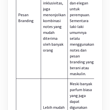
inklusivitas,
dan elegan
juga
untuk
Pesan
menonjolkan
perempuan.
Branding
kombinasi
Sementara
notes yang
laki-laki
mudah
umumnya
diterima
selalu
oleh banyak
menggunakan
orang
notes dan
pesan
branding yang
berani atau
maskulin.
Meski banyak
parfum biasa
yang juga
dapat
Lebih mudah
digunakan