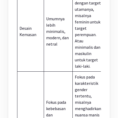
dengan target
utamanya,
misalnya
Umumnya
feminin untuk
lebih
Desain
target
minimalis,
Kemasan
perempuan.
modern, dan
Atau
netral
minimalis dan
maskulin
untuk target
laki-laki.
Fokus pada
karakteristik
gender
tertentu,
Fokus pada
misalnya
kebebasan
menghadirkan
dan
nuansa manis