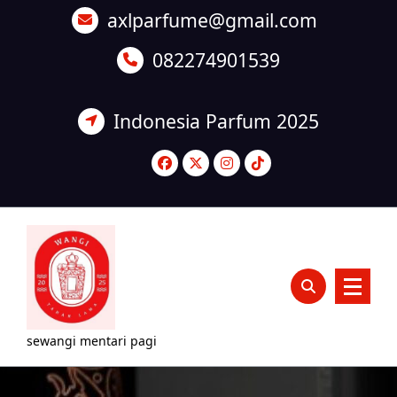
Lewati
axlparfume@gmail.com
ke
konten
082274901539
Indonesia Parfum 2025
sewangi mentari pagi