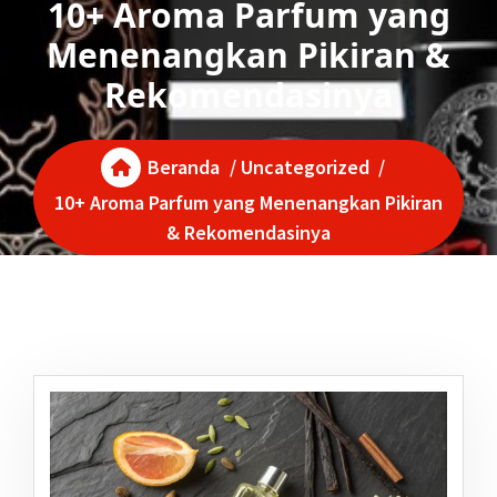
10+ Aroma Parfum yang
Menenangkan Pikiran &
Rekomendasinya
Beranda
/
Uncategorized
/
10+ Aroma Parfum yang Menenangkan Pikiran
& Rekomendasinya