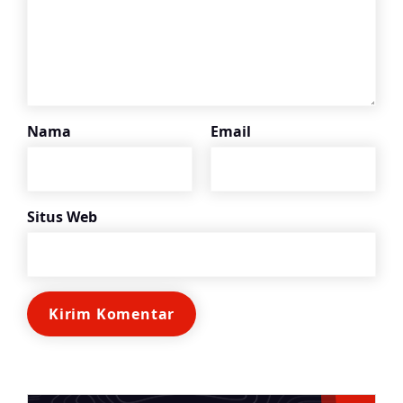
Nama
Email
Situs Web