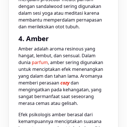
dengan sandalwood sering digunakan
dalam sesi yoga atau meditasi karena
membantu memperdalam pernapasan
dan merilekskan otot tubuh.
4. Amber
Amber adalah aroma resinous yang
hangat, lembut, dan sensual. Dalam
dunia
parfum
, amber sering digunakan
untuk menciptakan efek menenangkan
yang dalam dan tahan lama. Aromanya
memberi perasaan
cozy
dan
mengingatkan pada kehangatan, yang
sangat bermanfaat saat seseorang
merasa cemas atau gelisah.
Efek psikologis amber berasal dari
kemampuannya menciptakan suasana