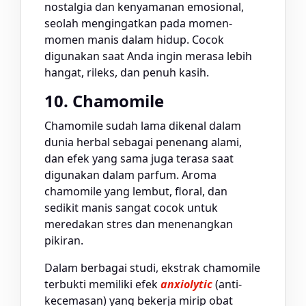
nostalgia dan kenyamanan emosional,
seolah mengingatkan pada momen-
momen manis dalam hidup. Cocok
digunakan saat Anda ingin merasa lebih
hangat, rileks, dan penuh kasih.
10. Chamomile
Chamomile sudah lama dikenal dalam
dunia herbal sebagai penenang alami,
dan efek yang sama juga terasa saat
digunakan dalam parfum. Aroma
chamomile yang lembut, floral, dan
sedikit manis sangat cocok untuk
meredakan stres dan menenangkan
pikiran.
Dalam berbagai studi, ekstrak chamomile
terbukti memiliki efek
anxiolytic
(anti-
kecemasan) yang bekerja mirip obat