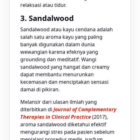
relaksasi atau tidur.
3. Sandalwood
Sandalwood atau kayu cendana adalah
salah satu aroma kayu yang paling
banyak digunakan dalam dunia
wewangian karena efeknya yang
grounding dan meditatif. Wangi
sandalwood yang hangat dan creamy
dapat membantu menurunkan
kecemasan dan menciptakan sensasi
damai di pikiran.
Melansir dari ulasan ilmiah yang
diterbitkan di
Journal of Complementary
Therapies in Clinical Practice
(2017),
aroma sandalwood diketahui efektif
mengurangi stres pada pasien sebelum
menjalani prosedur medis. parfum