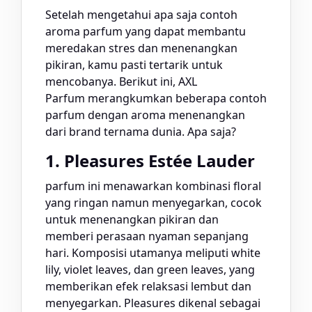
Setelah mengetahui apa saja contoh
aroma parfum yang dapat membantu
meredakan stres dan menenangkan
pikiran, kamu pasti tertarik untuk
mencobanya. Berikut ini, AXL
Parfum merangkumkan beberapa contoh
parfum dengan aroma menenangkan
dari brand ternama dunia. Apa saja?
1. Pleasures Estée Lauder
parfum ini menawarkan kombinasi floral
yang ringan namun menyegarkan, cocok
untuk menenangkan pikiran dan
memberi perasaan nyaman sepanjang
hari. Komposisi utamanya meliputi white
lily, violet leaves, dan green leaves, yang
memberikan efek relaksasi lembut dan
menyegarkan. Pleasures dikenal sebagai