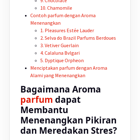
9. Chocolate
10. Chamomile
Contoh
parfum
dengan Aroma
Menenangkan
1. Pleasures Estée Lauder
2. Selva do Brazil Parfums Berdoues
3. Vetiver Guerlain
4. Calaluna Bvlgari
5. Dyptique Orpheon
Menciptakan
parfum
dengan Aroma
Alami yang Menenangkan
Bagaimana Aroma
parfum
dapat
Membantu
Menenangkan Pikiran
dan Meredakan Stres?