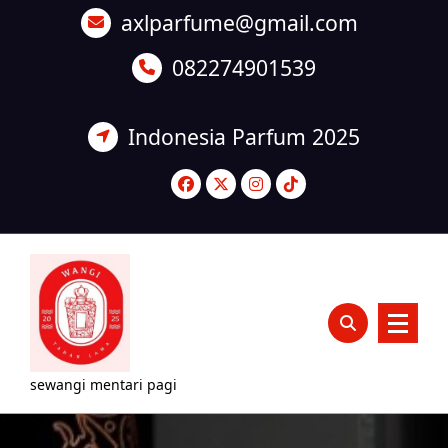
Lewati
axlparfume@gmail.com
ke
konten
082274901539
Indonesia Parfum 2025
sewangi mentari pagi