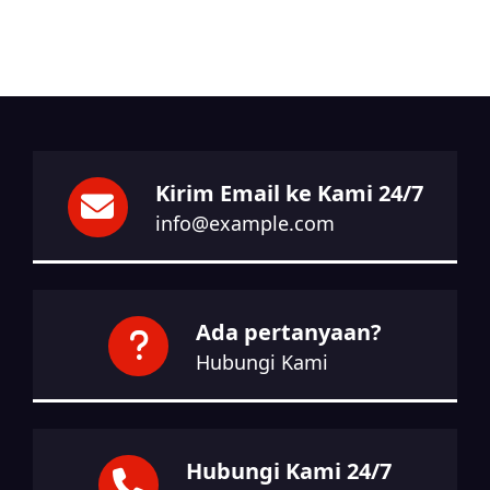
Kirim Email ke Kami 24/7
info@example.com
Ada pertanyaan?
Hubungi Kami
Hubungi Kami 24/7