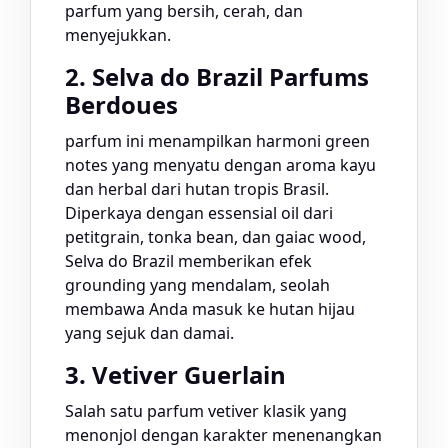
parfum yang bersih, cerah, dan
menyejukkan.
2. Selva do Brazil Parfums
Berdoues
parfum ini menampilkan harmoni green
notes yang menyatu dengan aroma kayu
dan herbal dari hutan tropis Brasil.
Diperkaya dengan essensial oil dari
petitgrain, tonka bean, dan gaiac wood,
Selva do Brazil memberikan efek
grounding yang mendalam, seolah
membawa Anda masuk ke hutan hijau
yang sejuk dan damai.
3. Vetiver Guerlain
Salah satu parfum vetiver klasik yang
menonjol dengan karakter menenangkan