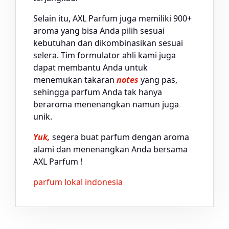
Selain itu, AXL Parfum juga memiliki 900+
aroma yang bisa Anda pilih sesuai
kebutuhan dan dikombinasikan sesuai
selera. Tim formulator ahli kami juga
dapat membantu Anda untuk
menemukan takaran
notes
yang pas,
sehingga parfum Anda tak hanya
beraroma menenangkan namun juga
unik.
Yuk,
segera buat parfum dengan aroma
alami dan menenangkan Anda bersama
AXL Parfum !
parfum lokal indonesia