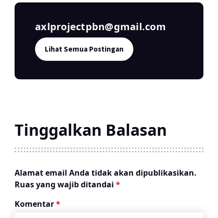
axlprojectpbn@gmail.com
Lihat Semua Postingan
Tinggalkan Balasan
Alamat email Anda tidak akan dipublikasikan.
Ruas yang wajib ditandai
*
Komentar
*