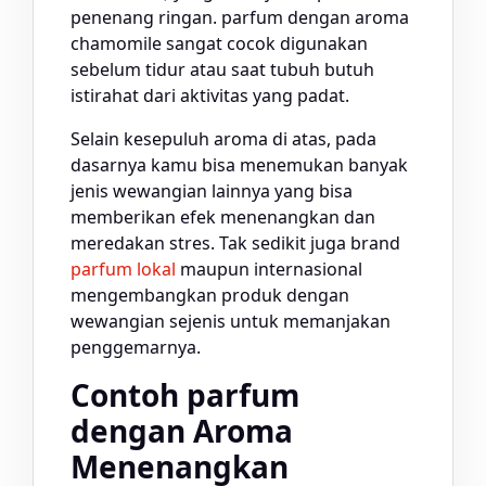
penenang ringan. parfum dengan aroma
chamomile sangat cocok digunakan
sebelum tidur atau saat tubuh butuh
istirahat dari aktivitas yang padat.
Selain kesepuluh aroma di atas, pada
dasarnya kamu bisa menemukan banyak
jenis wewangian lainnya yang bisa
memberikan efek menenangkan dan
meredakan stres. Tak sedikit juga brand
parfum lokal
maupun internasional
mengembangkan produk dengan
wewangian sejenis untuk memanjakan
penggemarnya.
Contoh parfum
dengan Aroma
Menenangkan