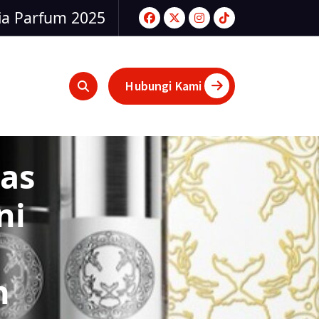
ia Parfum 2025
Hubungi Kami
as
ni
n