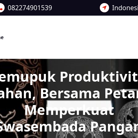
082274901539
Indones
me
emupuk Produktivit
ahan, Bersama Peta
Memperkuat
Swasembada Panga