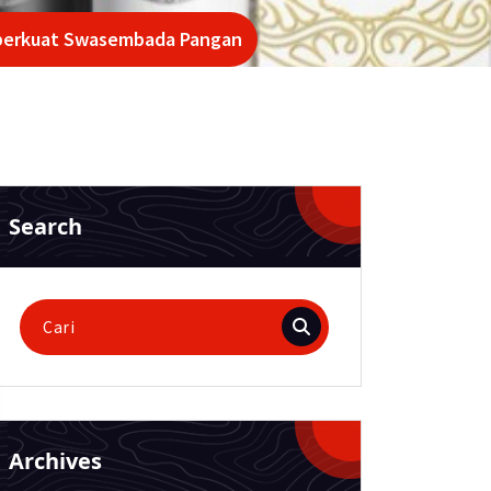
mperkuat Swasembada Pangan
Search
Pencarian
untuk:
Archives