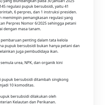
s) yang diundangkan pada 30 Januari 2025
5 regulasi pupuk bersubsidi, yaitu 41
ntah, 6 perpres, dan 1 instruksi presiden.
an memimpin pemangkasan regulasi yang
kan Perpres Nomor 6/2025 sehingga petani
ai dengan masa tanam.
 pembaruan penting dalam tata kelola
ma pupuk bersubsidi bukan hanya petani dan
elainkan juga pembudidaya ikan.
 semula urea, NPK, dan organik kini
ri pupuk bersubsidi ditambah singkong
jadi 10 komoditas.
pupuk bersubsidi dilakukan oleh
terian Kelautan dan Perikanan.