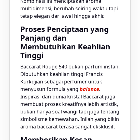
Kombinasi ini menciptakan aroma
multidimensi, berubah seiring waktu tapi
tetap elegan dari awal hingga akhir.
Proses Penciptaan yang
Panjang dan
Membutuhkan Keahlian
Tinggi
Baccarat Rouge 540 bukan parfum instan.
Dibutuhkan keahlian tinggi Francis
Kurkdjian sebagai perfumer untuk
menyusun formula yang
balance
.
Inspirasi dari dunia kristal Baccarat juga
membuat proses kreatifnya lebih artistik,
bukan hanya soal wangi tapi juga tentang
simbolisme kemewahan. Inilah yang bikin
aroma baccarat terasa sangat eksklusif.
Memberikan Kesan