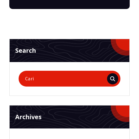
Search
Pencarian
untuk:
Archives