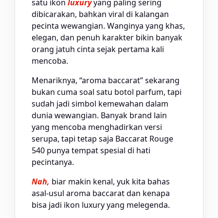
satu ikon
luxury
yang paling sering
dibicarakan, bahkan viral di kalangan
pecinta wewangian. Wanginya yang khas,
elegan, dan penuh karakter bikin banyak
orang jatuh cinta sejak pertama kali
mencoba.
Menariknya, “aroma baccarat” sekarang
bukan cuma soal satu botol parfum, tapi
sudah jadi simbol kemewahan dalam
dunia wewangian. Banyak brand lain
yang mencoba menghadirkan versi
serupa, tapi tetap saja Baccarat Rouge
540 punya tempat spesial di hati
pecintanya.
parfum terbaik internasional
Nah,
biar makin kenal, yuk kita bahas
asal-usul aroma baccarat dan kenapa
bisa jadi ikon luxury yang melegenda.