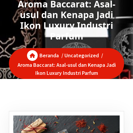
Aroma Baccarat: Asal-
usul dan Kenapa Jadi
Ikon Luxury Industri
Parfum
Beranda
/
Uncategorized
/
Aroma Baccarat: Asal-usul dan Kenapa Jadi
Ikon Luxury Industri Parfum