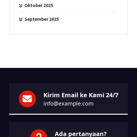
Oktober 2025
September 2025
Kirim Email ke Kami 24/7
info@example.com
Ada pertanyaan?