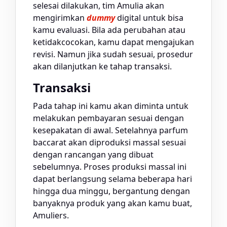
selesai dilakukan, tim Amulia akan
mengirimkan
dummy
digital untuk bisa
kamu evaluasi. Bila ada perubahan atau
ketidakcocokan, kamu dapat mengajukan
revisi. Namun jika sudah sesuai, prosedur
akan dilanjutkan ke tahap transaksi.
Transaksi
Pada tahap ini kamu akan diminta untuk
melakukan pembayaran sesuai dengan
kesepakatan di awal. Setelahnya parfum
baccarat akan diproduksi massal sesuai
dengan rancangan yang dibuat
sebelumnya. Proses produksi massal ini
dapat berlangsung selama beberapa hari
hingga dua minggu, bergantung dengan
banyaknya produk yang akan kamu buat,
Amuliers.