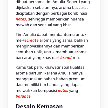
dibuat bersama tim Amulia. Seperti yang
dijelaskan sebelumnya, aroma baccarat
diciptakan dengan berbagai kombinasi
notes,
sehingga memberikan nuansa
mewah dan sensual yang khas.
Tim Amulia dapat membantumu untuk
me-
recreate
aroma yang sama, bahkan
menginovasikannya dan memberikan
sentuhan unik, untuk membuat aroma
baccarat yang khas dari
brand-
mu.
Kamu tak perlu khawatir soal kualitas
aroma parfum, karena Amulia hanya
menggunakan bahan-bahan premium
dan memiliki tim handal yang dapat
meracikkan komposisi
notes
yang
balance.
Desain Kemasan