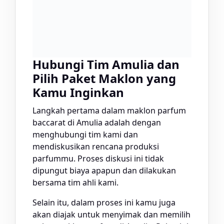
Hubungi Tim Amulia dan
Pilih Paket Maklon yang
Kamu Inginkan
Langkah pertama dalam maklon parfum
baccarat di Amulia adalah dengan
menghubungi tim kami dan
mendiskusikan rencana produksi
parfummu. Proses diskusi ini tidak
dipungut biaya apapun dan dilakukan
bersama tim ahli kami.
Selain itu, dalam proses ini kamu juga
akan diajak untuk menyimak dan memilih