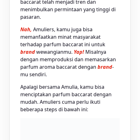
baccarat telah menjadi tren dan
menimbulkan permintaan yang tinggi di
pasaran.
Nah,
Amuliers, kamu juga bisa
memanfaatkan minat masyarakat
terhadap parfum baccarat ini untuk
brand
wewangianmu.
Yap!
Misalnya
dengan memproduksi dan memasarkan
parfum aroma baccarat dengan
brand
-
mu sendiri.
Apalagi bersama Amulia, kamu bisa
menciptakan parfum baccarat dengan
mudah. Amuliers cuma perlu ikuti
beberapa steps di bawah ini: