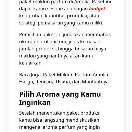
paket maklon parfum di Amulia. Paket ini
dapat kamu sesuaikan dengan
budget
,
kebutuhan kuantitas produksi, atau
strategi pemasaran yang kamu miliki.
Pemilihan paket ini juga akan membahas
ukuran botol parfum, jenis kemasan,
jumlah produksi, hingga besaran biaya
maklon yang nantinya akan kamu
keluarkan.
Baca Juga: Paket Maklon Parfum Amulia –
Harga, Rencana Usaha, dan Manfaatnya
Pilih Aroma yang Kamu
Inginkan
Setelah menentukan paket produksi,
kamu bisa langsung mendiskusikan
mengenai aroma parfum yang ingin