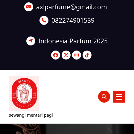
Lewati
axlparfume@gmail.com
ke
konten
082274901539
Indonesia Parfum 2025
sewangi mentari pagi