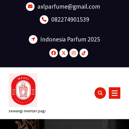
Lewati
axlparfume@gmail.com
ke
konten
082274901539
Indonesia Parfum 2025
sewangi mentari pagi