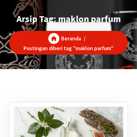
Arsip Tag: maklon parfum
Beranda
/
Postingan diberi tag "maklon parfum"