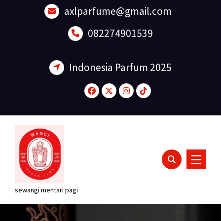
Lewati
axlparfume@gmail.com
ke
konten
082274901539
Indonesia Parfum 2025
sewangi mentari pagi