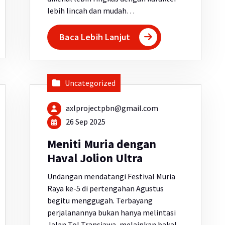
lebih lincah dan mudah…
Baca Lebih Lanjut
Uncategorized
axlprojectpbn@gmail.com
26 Sep 2025
Meniti Muria dengan
Haval Jolion Ultra
Undangan mendatangi Festival Muria
Raya ke-5 di pertengahan Agustus
begitu menggugah. Terbayang
perjalanannya bukan hanya melintasi
Jalan Tol Transjawa, melainkan bakal