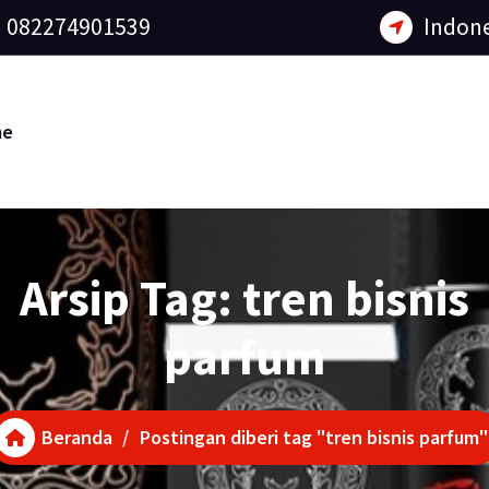
082274901539
Indone
me
Arsip Tag: tren bisnis
parfum
Beranda
/
Postingan diberi tag "tren bisnis parfum"